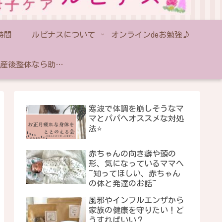
時間
ルピナスについて
オンラインdeお勉強♪
藤沢の産後整体なら助産師のいるルピナス｜産後骨盤矯正・出張対応
寒波で体調を崩しそうなマ
マとパパへオススメな対処
法⭐️
赤ちゃんの向き癖や頭の
形、気になっているママへ
~知ってほしい、赤ちゃん
の体と発達のお話~
風邪やインフルエンザから
家族の健康を守りたい！ど
うすればいい？