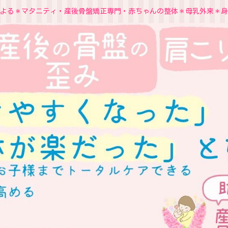
よる＊マタニティ・産後骨盤矯正専門・赤ちゃんの整体＊母乳外来＊身