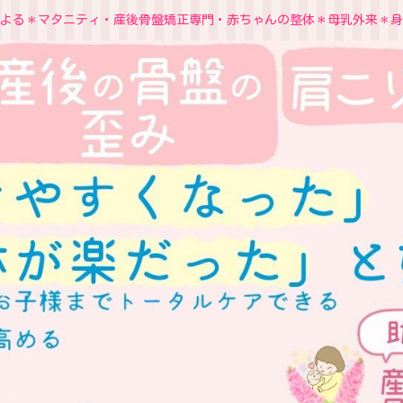
よる＊マタニティ・産後骨盤矯正専門・赤ちゃんの整体＊母乳外来＊身