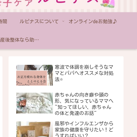
時間
ルピナスについて
オンラインdeお勉強♪
藤沢の産後整体なら助産師のいるルピナス｜産後骨盤矯正・出張対応
寒波で体調を崩しそうなマ
マとパパへオススメな対処
法⭐️
赤ちゃんの向き癖や頭の
形、気になっているママへ
~知ってほしい、赤ちゃん
の体と発達のお話~
風邪やインフルエンザから
家族の健康を守りたい！ど
うすればいい？