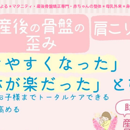
よる＊マタニティ・産後骨盤矯正専門・赤ちゃんの整体＊母乳外来＊身