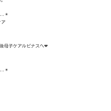
ん。
.✴︎
ケア
後母子ケアルピナスへ❤︎
.✴︎