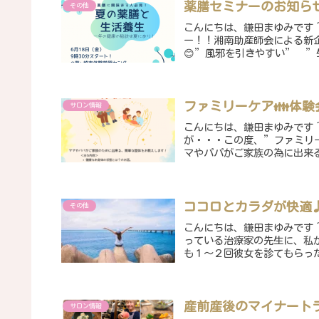
薬膳セミナーのお知ら
その他
こんにちは、鎌田まゆみです
ー！！湘南助産師会による新
😊”風邪を引きやすい” ”
ファミリーケア👪体験会
サロン情報
こんにちは、鎌田まゆみです
が・・・この度、”ファミリ
マやパパがご家族の為に出来る
ココロとカラダが快適
その他
こんにちは、鎌田まゆみです
っている治療家の先生に、私
も１〜２回彼女を診てもらった
産前産後のマイナート
サロン情報