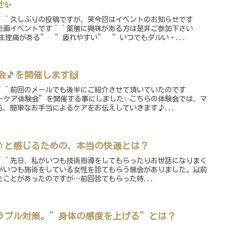
せ✨
＾＾久しぶりの投稿ですが、笑今回はイベントのお知らせです
企画イベントです＾＾薬膳に興味がある方は是非ご参加下さい
生理痛がある” ”疲れやすい” ”いつでもダルい・...
🎵を開催します🙌
＾＾前回のメールでも後半にご紹介させて頂いていたのです
ーケア体験会”を開催する事にしました✨こちらの体験会では、マ
、簡単なお手当によるケアをお伝えしていきます♪...
♪と感じるための、本当の快適とは？
＾＾先日、私がいつも技術指導をしてもらったりお世話になりまく
がいつも施術をしている女性を診てもらう機会がありました。以前
ことがあったのですが…前回診てもらった時...
ラブル対策。”身体の感度を上げる”とは？