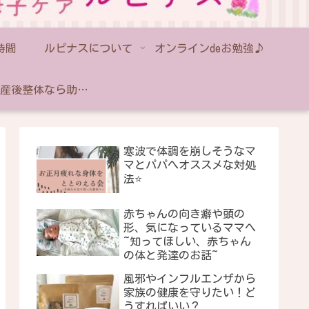
時間
ルピナスについて
オンラインdeお勉強♪
藤沢の産後整体なら助産師のいるルピナス｜産後骨盤矯正・出張対応
寒波で体調を崩しそうなマ
マとパパへオススメな対処
法⭐️
赤ちゃんの向き癖や頭の
形、気になっているママへ
~知ってほしい、赤ちゃん
の体と発達のお話~
風邪やインフルエンザから
家族の健康を守りたい！ど
うすればいい？