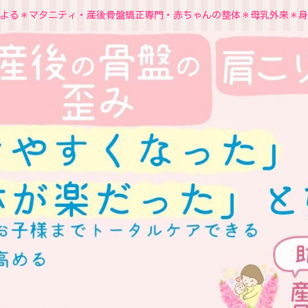
よる＊マタニティ・産後骨盤矯正専門・赤ちゃんの整体＊母乳外来＊身