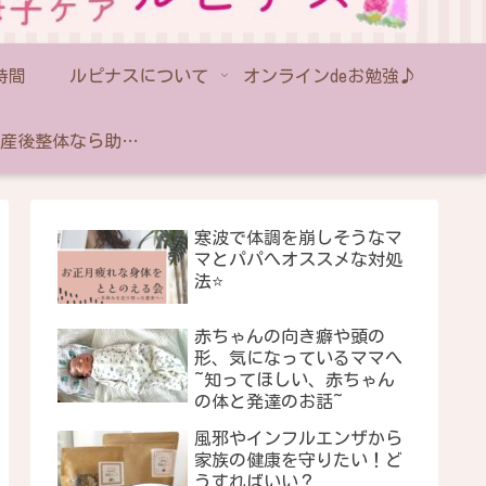
時間
ルピナスについて
オンラインdeお勉強♪
藤沢の産後整体なら助産師のいるルピナス｜産後骨盤矯正・出張対応
寒波で体調を崩しそうなマ
マとパパへオススメな対処
法⭐️
赤ちゃんの向き癖や頭の
形、気になっているママへ
~知ってほしい、赤ちゃん
の体と発達のお話~
風邪やインフルエンザから
家族の健康を守りたい！ど
うすればいい？