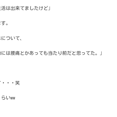
生活は出来てましたけど」
ます。
体について、
的には腰痛とかあっても当たり前だと思ってた。」
て・・・笑
らいww