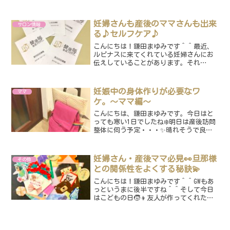
には絶対的に必要だ。そのためにも、妊
娠中は自分の心や身体の状態と向き合う
事が重要だというお話をしてました✨例
妊婦さんも産後のママさんも出来
サロン情報
えば、“ちょっと最近お腹...
る♪セルフケア♪
こんにちは！鎌田まゆみです＾＾最近、
ルピナスに来てくれている妊婦さんにお
伝えしていることがあります。それ
は・・・『内臓のセルフケア』です♪以
前、育児サロンのイベントでもセルフケ
アについてお伝えしていたこともありま
妊娠中の身体作りが必要なワ
ママ
すが、最近はお家でプラスαで...
ケ。〜ママ編〜
こんにちは、鎌田まゆみです。今日はと
っても寒い1日でしたね❄️明日は産後訪問
整体に伺う予定・・・✨晴れそうで良か
った！！笑今日は産後のお話ではなく、
妊娠中のお話です。突然ですが出産に向
けての準備って何が一番大切だと思いま
妊婦さん・産後ママ必見👀旦那様
その他
すか？？私は産院で働...
との関係性をよくする秘訣💫
こんにちは！鎌田まゆみです＾＾GWもあ
っというまに後半ですね＾＾そして今日
はこどもの日🧒👦友人が作ってくれた飾
り♪可愛いのをありがとう♡ルピナスは5
月のGW期間、4日のみ営業しておりました
が、ご家族でお出かけして、パパが一番