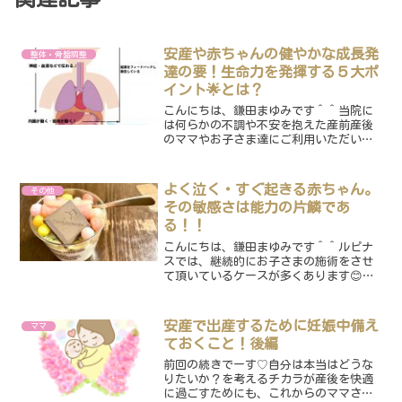
安産や赤ちゃんの健やかな成長発
整体・骨盤調整
達の要！生命力を発揮する５大ポ
イント🌟とは？
こんにちは、鎌田まゆみです＾＾当院に
は何らかの不調や不安を抱えた産前産後
のママやお子さま達にご利用いただいて
います😊今回は当院の治療の特徴と共
に、✨健康の捉え方としてめちゃくちゃ
大事な５大ポイント✨をお伝えしたいな
よく泣く・すぐ起きる赤ちゃん。
その他
と思っております！つまり、...
その敏感さは能力の片鱗であ
る！！
こんにちは、鎌田まゆみです＾＾ルピナ
スでは、継続的にお子さまの施術をさせ
て頂いているケースが多くあります😊マ
マと同じように施術されたいガール💓笑
最近では、2年・3年・・・と長いお付き
合いとなっているご家族も増えていまし
安産で出産するために妊娠中備え
ママ
て、出会った時は赤ちゃ...
ておくこと！後編
前回の続きでーす♡自分は本当はどうな
りたいか？を考えるチカラが産後を快適
に過ごすためにも、これからのママさん