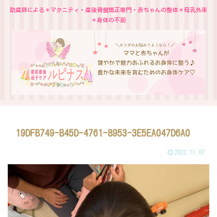
助産師による＊マタニティ・産後骨盤矯正専門・赤ちゃんの整体＊母乳外来
＊身体の不調
19DFB749-B45D-4761-8953-3E5EA047D6A0
2022.11.07