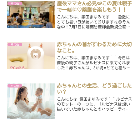
い” ”いつでもダルい・...
産後ママさん必見🍉この夏は親子
その他
で一緒に♡薬膳を楽しもう！！
こんにちは、鎌田まゆみです＾＾急激に
とても暑い日が続いておりますね😅そん
な中！7月7日に湘南助産師会新規企画部
主催のイベント『親子陶芸』無事に開催
されました🙌茅ヶ崎市で陶芸教室を営ん
でおられる、バンディングさんをお呼び
赤ちゃんの首がすわるために大切
その他
しまして、開催しており...
なこと。
こんにちは、鎌田まゆみです＾＾今日は
産後の親子さんがルピナスに来てくれま
した！赤ちゃんは、3か月♥とても穏やか
な男の子クンです♡♥おしゃべりも上手
で、時々にこにこしながら、たくさんお
話してくれました！ママがお家でよく赤
赤ちゃんとの生活、どう過ごした
その他
ちゃんにお話してくれて...
い？
こんにちは 鎌田まゆみです＾＾ルピナス
のモットーの一つに、『ルピナスは想い
描いていた赤ちゃんとのハッピーライフ
を叶えるためのお手伝いをする場所であ
る』というのがあります。皆さんは、ど
のようなイメージの赤ちゃんとの生活を
望んでいますか？ママも...