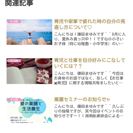
関連記事
育児や家事で疲れた時の自分の見
その他
直し方について♡
こんにちは！鎌田まゆみです＾＾8月に入
り、夏休み真っ只中！！ですね🌻小さい
お子様（特に幼稚園・小中学生）のいる
ご家族は怒涛の日常を過ごしているので
は無いかと思います＾＾しかもとてつも
なく暑い。笑当院に来ていただくママさ
育児と仕事を自分好みにこなして
その他
んからも、「子どもの体...
いくには？？
こんにちは、鎌田まゆみです＾＾今回は
お身体のお話ではなく、珍しく【お仕事
✖️育児】に関する情報共有をしたいと思
います^ ^というのも・・・ルピナスで
は、ママと赤ちゃんがその人らしく健や
かに過ごせるお身体作りをお手伝いして
薬膳セミナーのお知らせ✨
その他
いますが、定期的に来...
こんにちは、鎌田まゆみです＾＾久しぶ
りの投稿ですが、笑今回はイベントのお
知らせですー！！湘南助産師会による新
企画イベントです＾＾薬膳に興味がある
方は是非ご参加下さい😊”風邪を引きや
すい” ”生理痛がある” ”疲れやす