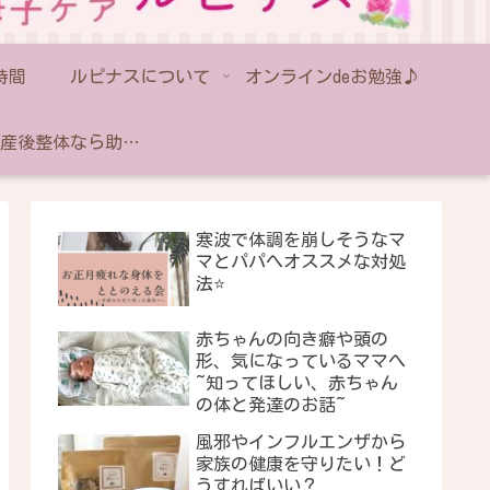
時間
ルピナスについて
オンラインdeお勉強♪
藤沢の産後整体なら助産師のいるルピナス｜産後骨盤矯正・出張対応
寒波で体調を崩しそうなマ
マとパパへオススメな対処
法⭐️
赤ちゃんの向き癖や頭の
形、気になっているママへ
~知ってほしい、赤ちゃん
の体と発達のお話~
風邪やインフルエンザから
家族の健康を守りたい！ど
うすればいい？