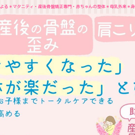
よる＊マタニティ・産後骨盤矯正専門・赤ちゃんの整体＊母乳外来＊身