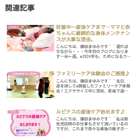
関連記事
妊娠中〜産後ケアまで…ママと赤
ママ
ちゃんに継続的な身体メンテナン
スが大事な理由。
こんにちは、鎌田まゆみです＾＾遅れば
せながら・・・今年初のブログになりま
すー🤩←遅。w2024年も、ためになるウン
チクを書いていきたいなと思いますの
で、笑よろしくお願いします♡今年も初
詣は寒川神社でした🙏✨というわけで、
ファミリーケア体験会のご感想♪
ご利用者様のご感想♥
今年初のお話ですが、...
こんにちは、鎌田まゆみです＾＾先日、
満を持してw開催したファミリーケア体験
会！エクササイズ中に突如、影絵で遊ぶ
少年♡笑参加してくださった方からご感
想を頂いたので、いくつかご紹介したい
と思います☺️R.I様、ありがとうございま
す✨体験会の後も...
ルピナスの産後ケア始めます♪
ママ
こんにちは、鎌田まゆみです＾＾私は新
生児訪問のお仕事もさせて頂いているの
ですが、これまで色々な産後の親子さん
達とお会いして、一番ケアが必要なのは