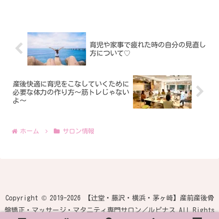
ゃんの成長の始まりは、まだ卵だった頃
から！◉ママのお腹の中にいた時から成長
のスピードはさまざま！...
育児や家事で疲れた時の自分の見直し
方について♡
産後快適に育児をこなしていくために
必要な体力の作り方〜筋トレじゃない
よ〜
ホーム
サロン情報
Copyright © 2019-2026 【辻堂・藤沢・横浜・茅ヶ崎】産前産後骨
盤矯正・マッサージ・マタニティ専門サロン／ルピナス All Rights