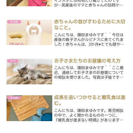
インスタには荷物だけ載せてたのです
が…笑産後のママと赤ちゃんの訪問ケア
に行ってまいりました☆今回は茅ヶ崎を
飛び出しまして、横浜市まで行ってまい
りましたー☆彡お天気にも恵まれ、快適
赤ちゃんの首がすわるために大切
その他
な訪問日和でした♥妊娠中も...
なこと。
こんにちは、鎌田まゆみです＾＾今日は
産後の親子さんがルピナスに来てくれま
した！赤ちゃんは、3か月♥とても穏やか
な男の子クンです♡♥おしゃべりも上手
で、時々にこにこしながら、たくさんお
話してくれました！ママがお家でよく赤
お子さまたちのお昼寝の考え方
ママ
ちゃんにお話してくれて...
こんにちは、鎌田まゆみです＾＾ここ最
近、連続してお子さまのお昼寝について
の相談を受けました。写真は子猫です
が・・・笑お昼寝はどのくらい必要なの
か？うちの子のお昼寝の量は正しいの
か？？皆さん一度は不安になったことあ
るのではないでしょうか？私は...
成長を追いつかせると離乳食は進
その他
む。
こんにちは、鎌田まゆみです。育児相談
の中で、よく聞かれるものの一つに、
『離乳食が進まない問題』があります。
最近では、偏食に対して小児科医が『偏
食外来』を立ち上げてケアに関わる病院