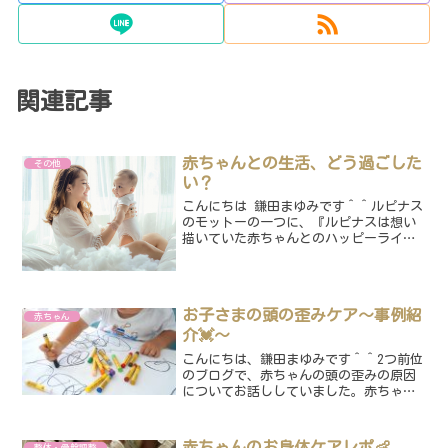
関連記事
赤ちゃんとの生活、どう過ごした
その他
い？
こんにちは 鎌田まゆみです＾＾ルピナス
のモットーの一つに、『ルピナスは想い
描いていた赤ちゃんとのハッピーライフ
を叶えるためのお手伝いをする場所であ
る』というのがあります。皆さんは、ど
のようなイメージの赤ちゃんとの生活を
望んでいますか？ママも...
お子さまの頭の歪みケア〜事例紹
赤ちゃん
介💓〜
こんにちは、鎌田まゆみです＾＾2つ前位
のブログで、赤ちゃんの頭の歪みの原因
についてお話ししていました。赤ちゃん
の頭の歪みの原因とは？勝手に治るの
か？？について！その時に、「次回は事
例紹介を〜！！」とか書いておきなが
赤ちゃんのお身体ケアレポ👶
整体・骨盤調整