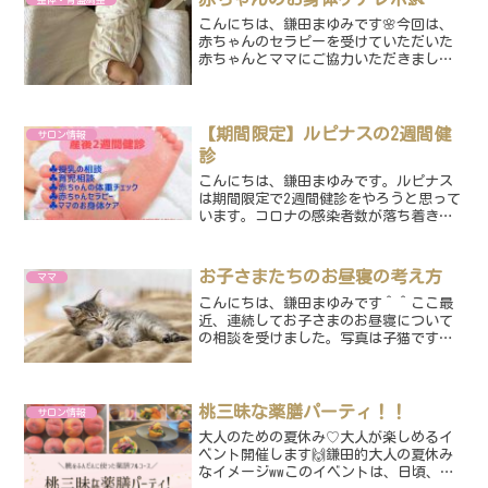
ら…違うネタを書いておりま...
こんにちは、鎌田まゆみです🌸今回は、
赤ちゃんのセラピーを受けていただいた
赤ちゃんとママにご協力いただきまし
て、首座り前のお子さまの反り返りに対
する施術をレポートさせて頂きます＾＾
とその前に。ルピナスでは今年に入って
から、特に赤ちゃんのお身体...
【期間限定】ルピナスの2週間健
サロン情報
診
こんにちは、鎌田まゆみです。ルピナス
は期間限定で2週間健診をやろうと思って
います。コロナの感染者数が落ち着き始
めていますが、感染拡大を懸念して、母
乳外来などの産後のフォロー体制が取れ
なくなっている病院もあります。1か月健
お子さまたちのお昼寝の考え方
ママ
診まで延期になってい...
こんにちは、鎌田まゆみです＾＾ここ最
近、連続してお子さまのお昼寝について
の相談を受けました。写真は子猫です
が・・・笑お昼寝はどのくらい必要なの
か？うちの子のお昼寝の量は正しいの
か？？皆さん一度は不安になったことあ
るのではないでしょうか？私は...
桃三昧な薬膳パーティ！！
サロン情報
大人のための夏休み♡大人が楽しめるイ
ベント開催します🙌鎌田的大人の夏休み
なイメージwwこのイベントは、日頃、子