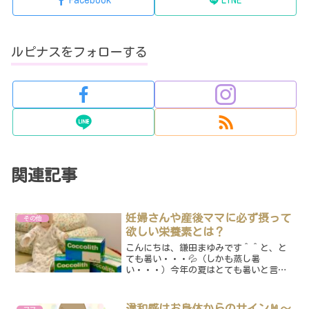
Facebook
LINE
ルピナスをフォローする
関連記事
妊婦さんや産後ママに必ず摂って
その他
欲しい栄養素とは？
こんにちは、鎌田まゆみです＾＾と、と
ても暑い・・・💦（しかも蒸し暑
い・・・）今年の夏はとても暑いと言わ
れていますね😭その影響もあってか、、6
月半ば〜7月は、体調を崩されるお子様も
多かったです💦因みに・・・ルピナスで
違和感はお身体からのサイン🤘〜