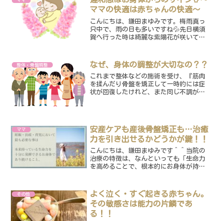
ママ
は7月〜8月にかけて、継続...
ママの快適は赤ちゃんの快適〜
こんにちは、鎌田まゆみです。梅雨真っ
只中で、雨の日も多いですね💦先日横須
賀へ行った時は綺麗な紫陽花が咲いてい
ました♡綺麗なお花を見ると少しは気持
ちも安らぎますね。でもお身体的に
は・・・この季節、多くの人が、何かし
なぜ、身体の調整が大切なの？？
整体・骨盤調整
らお身体に違和感や疲れを感じ...
これまで整体などの施術を受け、『筋肉
を揉んだり骨盤を矯正して一時的には症
状が回復したけれど、また同じ不調がで
てしまう・・・涙』という状態になって
いる方・・・その痛い部分には原因はな
く、内臓の歪みや膜の歪みといった他の
部位に原因があります。例...
安産ケアも産後骨盤矯正も…治癒
ママ
力を引き出せるかどうかが鍵！！
こんにちは、鎌田まゆみです＾＾当院の
治療の特徴は、なんといっても「生命力
を高めることで、根本的にお身体が持っ
ている力を最大限引き出す」という部分
です。すっごく抽象的だし、現状不調や
トラブルがあると今ある不快を取り除き
よく泣く・すぐ起きる赤ちゃん。
その他
たいのに、生命力と言われ...
その敏感さは能力の片鱗であ
る！！