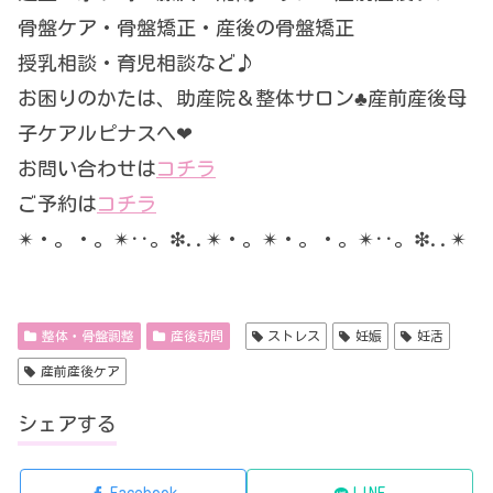
骨盤ケア・骨盤矯正・産後の骨盤矯正
授乳相談・育児相談など♪
お困りのかたは、助産院＆整体サロン♣︎産前産後母
子ケアルピナスへ❤︎
お問い合わせは
コチラ
ご予約は
コチラ
✴︎・。・。✴︎‥。❇︎..✴︎・。✴︎・。・。✴︎‥。❇︎..✴︎
整体・骨盤調整
産後訪問
ストレス
妊娠
妊活
産前産後ケア
シェアする