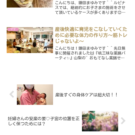
こんにちは、鎌田まゆみです＾＾ルピナ
スでは、継続的にお子さまの施術をさせ
て頂いているケースが多くあります😊マ
マと同じように施術されたいガール💓笑
最近では、2年・3年・・・と長いお付き
合いとなっているご家族も増えていまし
産後快適に育児をこなしていくた
ママ
て、出会った時は赤ちゃ...
めに必要な体力の作り方〜筋トレ
じゃないよ〜
こんにちは！鎌田まゆみです＾＾先日無
事に開催されました🙌『桃三昧な薬膳パ
ーティ✨』山梨の”おもてなし薬膳せっ
ちゃんごはん”のせつこさんとあいさん
に来ていただきまして、美味しい桃の薬
膳料理を作っていただきましたー💫桃の
グラタン♪ナスと桃のお料...
産後すぐの身体ケアは超大切！！
妊婦さんの安産の要♡子宮の位置を正
しく保つためには？