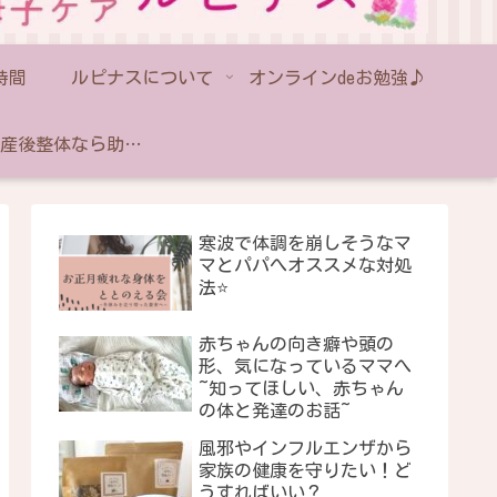
時間
ルピナスについて
オンラインdeお勉強♪
藤沢の産後整体なら助産師のいるルピナス｜産後骨盤矯正・出張対応
寒波で体調を崩しそうなマ
マとパパへオススメな対処
法⭐️
赤ちゃんの向き癖や頭の
形、気になっているママへ
~知ってほしい、赤ちゃん
の体と発達のお話~
風邪やインフルエンザから
家族の健康を守りたい！ど
うすればいい？