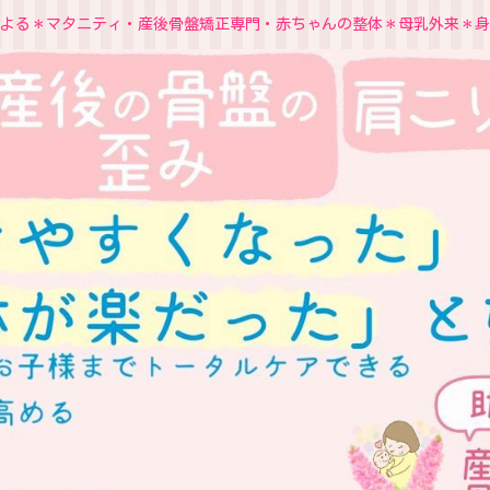
よる＊マタニティ・産後骨盤矯正専門・赤ちゃんの整体＊母乳外来＊身